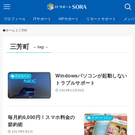
プロフィール
ITサポート
HPサポート
リモートサポート
メンバ
ホーム
三芳町
三芳町
– tag –
Windowsパソコンが起動しない
ITサポート
トラブルサポート
2023年12月25日
毎月約6,000円！スマホ料金の
スマートフォン
節約術
2017年5月2日