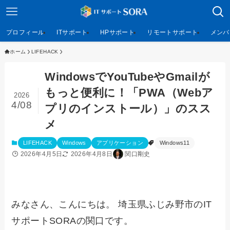
プロフィール
ITサポート
HPサポート
リモートサポート
メンバ
ホーム
LIFEHACK
WindowsでYouTubeやGmailが
もっと便利に！「PWA（Webア
2026
4/08
プリのインストール）」のスス
メ
LIFEHACK
Windows
アプリケーション
Windows11
2026年4月5日
2026年4月8日
関口剛史
みなさん、こんにちは。 埼玉県ふじみ野市のIT
サポートSORAの関口です。