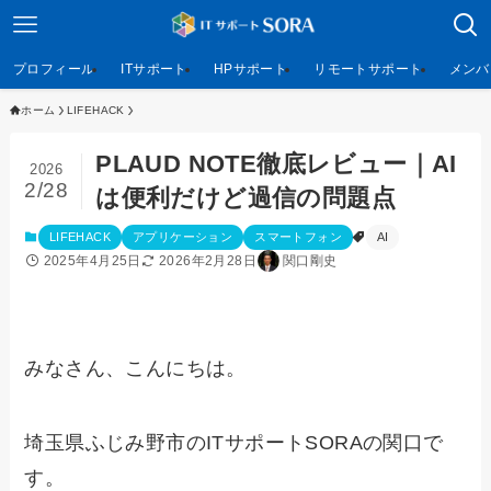
プロフィール
ITサポート
HPサポート
リモートサポート
メンバ
ホーム
LIFEHACK
PLAUD NOTE徹底レビュー｜AI
2026
2/28
は便利だけど過信の問題点
LIFEHACK
アプリケーション
スマートフォン
AI
2025年4月25日
2026年2月28日
関口剛史
みなさん、こんにちは。
埼玉県ふじみ野市のITサポートSORAの関口で
す。