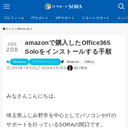
プロフィール
ITサポート
HPサポート
リモートサポート
メンバ
ホーム
Windows
amazonで購入したOffice365
2026
2/28
Soloをインストールする手順
Windows
アプリケーション
Amazon
Office
2016年7月21日
2026年2月28日
関口剛史
みなさんこんにちは。
埼玉県ふじみ野市を中心としてパソコンやITの
サポートを行っているSORAの関口です。