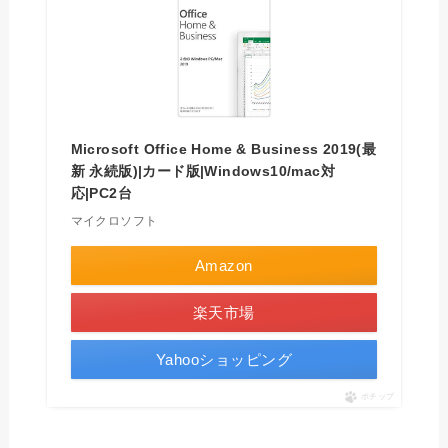
Microsoft Office Home & Business 2019(最
新 永続版)|カード版|Windows10/mac対
応|PC2台
マイクロソフト
Amazon
楽天市場
Yahooショッピング
ポチップ