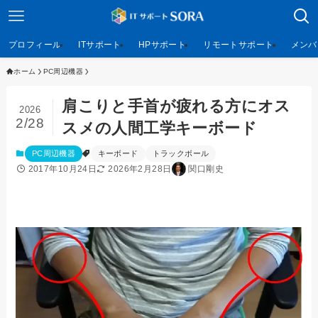
プロフィール
ITサポート
HPサポート
リモートサポート
メンバ
ホーム
PC周辺機器
肩こりと手首が疲れる方にオス
2026
2/28
スメの人間工学キーボード
PC周辺機器
キーボード
トラックボール
2017年10月24日
2026年2月28日
関口剛史