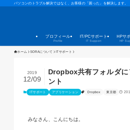
パソコンのトラブル解決ではなく、お客様の「困った」を解決します。
プロフィール
IT/PCサポート
HPサ
Profile
IT Support
HP Sup
ホーム
SORAについて
ITサポート
Dropbox共有フォル
2019
12/09
ント
20
ITサポート
アプリケーション
Dropbox
東京都
みなさん、こんにちは。