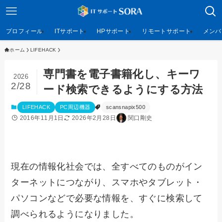
プロフィール
ITサポート
HPサポート
リモートサポート
メンバ
ホーム
LIFEHACK
専門書を電子書籍化し、キーワ
2026
2/28
ード検索できるようにする方法
LIFEHACK
PC周辺機器
scansnapix500
2016年11月1日
2026年2月28日
関口剛史
現在の情報化社会では、全すべてのものがイン
ターネットにつながり、スマホやタブレット・
パソコンなどで必要な情報を、すぐに検索して
調べられるようになりました。